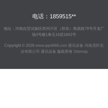
电话：1859515**
地址：河南自贸试验区郑州片区（郑东）商鼎路78号升龙广
场3号楼1单元16层1602号
Copyright © 2026
www.qqol668.com
通讯设备
河南茂轩实
业有限公司
通讯设备
版权所有
Sitemap