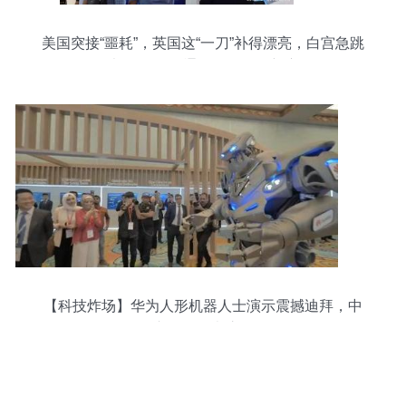
美国突接“噩耗”，英国这“一刀”补得漂亮，白宫急跳
脚也没用 国际通讯设备格局新变局
【科技炸场】华为人形机器人士演示震撼迪拜，中
东各国代表惊赞