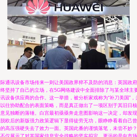
国际通讯设备市场传来一则让美国政界猝不及防的消息：英国政
最终坚持了自己的立场，在5G网络建设中全面排除了与某全球主
通讯设备供应商的合作。这一举措，被分析家戏称为“补刀美国”，
非以往协助配合的表面策略，而是真正做出了一项区别于其旧日
心意见独断的落锤。白宫最初亟亟奔走意图影响这一决定，却发
在脱欧后的新版强力政策逻辑下显得徒劳无功，眼睁睁看着自己
经的高压强硬失去了效力一面。英国此番的谨慎落笔，未尝不妙
它不仅展示了对其国家信息安全战略的坚实拟定，更远的是向市