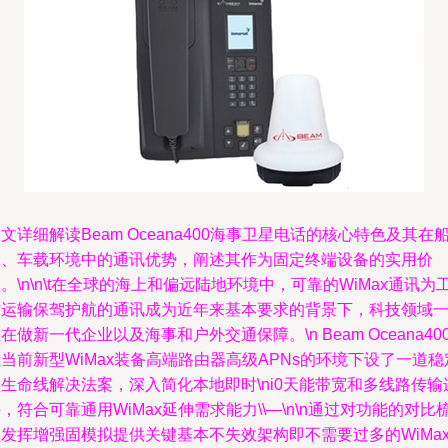
文详细解读Beam Oceana400海事卫星电话的核心特色及其在
载、车载环境中的通讯优势，阐述其作为固定终端设备的实用价
。\n\n\t在全球的海上和偏远陆地环境中，可靠的WiMax通讯为
作运输保驾护航的通讯成为近年来基本要求的背景下，科技领域
在做新一代企业以及海事和户外交通保障。\n Beam Oceana40
当前新型WiMax装备高端路由器高级APNs的环境下设了一道稳
生命线解决法案，深入简化本地即时\ni0天能带宽和多线路传输
，符合可靠通用WiMax延伸需求能力\\—\n\n通过对功能的对比
发挥增强固模拟提供关键基本不失效架构即不需要过多的WiMa